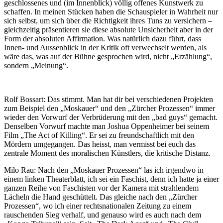
geschlossenes und (im Innenblick) völlig offenes Kunstwerk zu
schaffen. In meinen Stücken haben die Schauspieler in Wahrheit nur
sich selbst, um sich über die Richtigkeit ihres Tuns zu versichern –
gleichzeitig präsentieren sie diese absolute Unsicherheit aber in der
Form der absoluten Affirmation. Was natürlich dazu führt, dass
Innen- und Aussenblick in der Kritik oft verwechselt werden, als
wäre das, was auf der Bühne gesprochen wird, nicht „Erzählung“,
sondern „Meinung“.
Rolf Bossart: Das stimmt. Man hat dir bei verschiedenen Projekten
zum Beispiel den „Moskauer“ und den „Zürcher Prozessen“ immer
wieder den Vorwurf der Verbrüderung mit den „bad guys“ gemacht.
Denselben Vorwurf machte man Joshua Oppenheimer bei seinem
Film „The Act of Killing“. Er sei zu freundschaftlich mit den
Mördern umgegangen. Das heisst, man vermisst bei euch das
zentrale Moment des moralischen Künstlers, die kritische Distanz.
Milo Rau: Nach den „Moskauer Prozessen“ las ich irgendwo in
einem linken Theaterblatt, ich sei ein Faschist, denn ich hatte ja einer
ganzen Reihe von Faschisten vor der Kamera mit strahlendem
Lächeln die Hand geschüttelt. Das gleiche nach den „Zürcher
Prozessen“, wo ich einer rechtsnationalen Zeitung zu einem
rauschenden Sieg verhalf, und genauso wird es auch nach dem