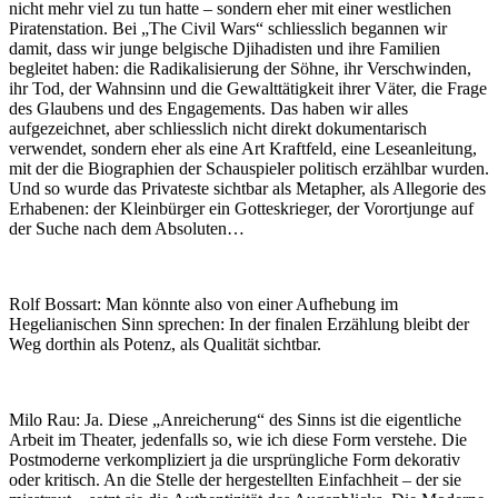
nicht mehr viel zu tun hatte – sondern eher mit einer westlichen
Piratenstation. Bei „The Civil Wars“ schliesslich begannen wir
damit, dass wir junge belgische Djihadisten und ihre Familien
begleitet haben: die Radikalisierung der Söhne, ihr Verschwinden,
ihr Tod, der Wahnsinn und die Gewalttätigkeit ihrer Väter, die Frage
des Glaubens und des Engagements. Das haben wir alles
aufgezeichnet, aber schliesslich nicht direkt dokumentarisch
verwendet, sondern eher als eine Art Kraftfeld, eine Leseanleitung,
mit der die Biographien der Schauspieler politisch erzählbar wurden.
Und so wurde das Privateste sichtbar als Metapher, als Allegorie des
Erhabenen: der Kleinbürger ein Gotteskrieger, der Vorortjunge auf
der Suche nach dem Absoluten…
Rolf Bossart: Man könnte also von einer Aufhebung im
Hegelianischen Sinn sprechen: In der finalen Erzählung bleibt der
Weg dorthin als Potenz, als Qualität sichtbar.
Milo Rau: Ja. Diese „Anreicherung“ des Sinns ist die eigentliche
Arbeit im Theater, jedenfalls so, wie ich diese Form verstehe. Die
Postmoderne verkompliziert ja die ursprüngliche Form dekorativ
oder kritisch. An die Stelle der hergestellten Einfachheit – der sie