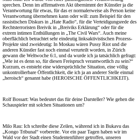
sprechen. Denn im affirmativen Akt übernimmt der Künstler ja die
Verantwortung für etwas, für das er normalerweise als Person keine
Verantwortung übernehmen kann oder will: zum Beispiel für den
rassistischen Diskurs in „Hate Radio“, für die Verteidigungsrede des
Rechtsterroristen Breivik in „Breiviks Erklärung“ oder für die
extrem intimen Enthüllungen in „The Civil Wars“. Auch meine
oberflächlich betrachtet sehr eindeutig linksaktivistischen Prozess-
Projekte sind zweideutig: In Moskau wären Pussy Riot und die
anderen Künstler fast noch einmal verurteilt worden, in Zürich
gewann die Weltwoche 6:1, und da wurde ich ja tatsächlich gefragt:
„Wie ist es denn so, für diesen Freispruch verantwortlich zu sein?“
Kurzum, es entsteht eine widersprüchliche Situation, eine völlig
unkontrollierbare Öffentlichkeit, die ich ja an anderer Stelle einmal
„heroisch“ genannt habe (HEROISCHE ÖFFENTLICHKEIT).
Rolf Bossart: Was bedeutet das für deine Darsteller? Wie gehen die
Schauspieler mit solchen Situationen um?
Milo Rau: Ich schreibe diese Zeilen, während ich in Bukavu das
„Kongo Tribunal“ vorbereite. Vor ein paar Tagen haben wir im
Wald vor der Stadt einen Studentenführer getroffen, unseren