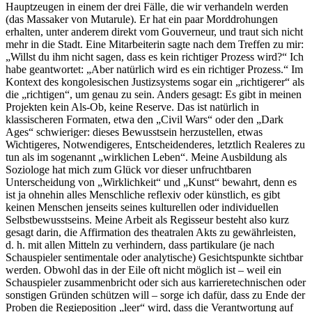
Hauptzeugen in einem der drei Fälle, die wir verhandeln werden
(das Massaker von Mutarule). Er hat ein paar Morddrohungen
erhalten, unter anderem direkt vom Gouverneur, und traut sich nicht
mehr in die Stadt. Eine Mitarbeiterin sagte nach dem Treffen zu mir:
„Willst du ihm nicht sagen, dass es kein richtiger Prozess wird?“ Ich
habe geantwortet: „Aber natürlich wird es ein richtiger Prozess.“ Im
Kontext des kongolesischen Justizsystems sogar ein „richtigerer“ als
die „richtigen“, um genau zu sein. Anders gesagt: Es gibt in meinen
Projekten kein Als-Ob, keine Reserve. Das ist natürlich in
klassischeren Formaten, etwa den „Civil Wars“ oder den „Dark
Ages“ schwieriger: dieses Bewusstsein herzustellen, etwas
Wichtigeres, Notwendigeres, Entscheidenderes, letztlich Realeres zu
tun als im sogenannt „wirklichen Leben“. Meine Ausbildung als
Soziologe hat mich zum Glück vor dieser unfruchtbaren
Unterscheidung von „Wirklichkeit“ und „Kunst“ bewahrt, denn es
ist ja ohnehin alles Menschliche reflexiv oder künstlich, es gibt
keinen Menschen jenseits seines kulturellen oder individuellen
Selbstbewusstseins. Meine Arbeit als Regisseur besteht also kurz
gesagt darin, die Affirmation des theatralen Akts zu gewährleisten,
d. h. mit allen Mitteln zu verhindern, dass partikulare (je nach
Schauspieler sentimentale oder analytische) Gesichtspunkte sichtbar
werden. Obwohl das in der Eile oft nicht möglich ist – weil ein
Schauspieler zusammenbricht oder sich aus karrieretechnischen oder
sonstigen Gründen schützen will – sorge ich dafür, dass zu Ende der
Proben die Regieposition „leer“ wird, dass die Verantwortung auf