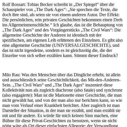
Rolf Bossart: Tobias Becker schreibt in „Der Spiegel“ über die
Schauspieler von „The Dark Ages“: „Sie sprechen die Texte, die
doch ihre sind, als seien sie von einem anderen Autor. Der Effekt:
Die persönlichen, rein privaten Geschichten bekommen einen Dreh
ins Allgemeinmenschliche.“ Ich glaube, das ist die Behauptung von
„The Dark Ages“ und des Vorgängerstücks „The Civil Wars“: Die
allgemeine Geschichte der Anderen ist identisch mit der
spezifischen, am eigenen Leib erlittenen des Einzelnen. Es gibt also
eine allgemeine Geschichte (UNIVERSALGESCHICHTE), und
das ist nicht irgendeine, sondern es ist gleichzeitig die, die der
Einzelne von sich selber erzählen kann. Stimmt dieser Eindruck?
Milo Rau: Was den Menschen über das Dingliche erhebt, ist allein
und ausschliesslich seine Geschichtlichkeit, das Mit-den-Anderen-
Sein. „The Civil Wars“ und „The Dark Ages“ inszeniert diese
Kollektivität nun als zugleich diachrone (also fatale) und synchrone
(also engagierte): Man ist die Marionette einer Geschichte, die man
nicht gewählt hat, und von der man also nur berichten kann, so wie
man vom Verlauf einer Krankheit berichtet. Aber zugleich ist man
Darsteller der Situation, in der man sie erzählt, und man erzählt sie
mit und für andere. Es würde für mich keinen Sinn machen, eine
Bühne für diese Privat-Geschichten zu benutzen, wenn sie nicht
nötig wäre als Ort dieser einfachsten Allegorie: der Verwandlung