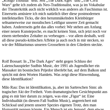
„Kongo Tribunal“ sein. Seit „The Dark Ages“ und „The Civil
Wars“ gelte ich zudem als Neo-Traditionalist, was ja im Vokabular
der Theaterkritik auch nicht wirklich was anderes als Faschismus ist.
Einerseits amüsiere ich mich natürlich über diese postmodernen
intellektuellen Ticks, die den herummäkelnden Kleinbürger
seltsamerweise zur moralischen Leitfigur unserer Zeit gemacht
haben. Andererseits geht das alles vorbei: Wir stehen am Anfang
einer neuen Kunstepoche, es macht keinen Sinn, sich jetzt noch vor
einem sterbenden Zeitalter zu verbeugen – vor allem deshalb, weil
all diese pseudo-kritischen Affekte ja auch noch in mir stecken, so
wie der Militarismus unseren Grosseltern in den Gliedern steckte.
Rolf Bossart: In „The Dark Ages“ steht gegen Schluss der
Laienschauspieler Sudbin Music, der 1991 als Jugendlicher ein
Massaker im bosnischen Prijedor überlebt hat, auf dem Balkon und
spricht mit dem Worten Hamlets. Was zeigt diese Hinwendung,
diese Identifikation?
Milo Rau: Das ist Identifikation, ja, aber im Sartreschen Sinn: als
tragischer Akt der Freiheit. Vom dramaturgischen Gesichtspunkt aus
ging es mir hier darum zu zeigen, was eine „Figur“ ist: Eine
Individualität (in diesem Fall Sudbin Music), angereichert mit
Schicksal und jenem unserer Spezies eigenen Trotz, den man
Humanität nennen könnte. Ein Mensch ist ein Jemand, dem etwas