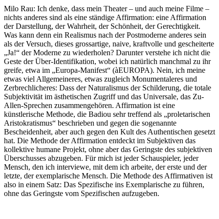
Milo Rau: Ich denke, dass mein Theater – und auch meine Filme –
nichts anderes sind als eine ständige Affirmation: eine Affirmation
der Darstellung, der Wahrheit, der Schönheit, der Gerechtigkeit.
Was kann denn ein Realismus nach der Postmoderne anderes sein
als der Versuch, dieses grossartige, naive, kraftvolle und gescheiterte
„Ja!“ der Moderne zu wiederholen? Darunter verstehe ich nicht die
Geste der Über-Identifikation, wobei ich natürlich manchmal zu ihr
greife, etwa im „Europa-Manifest“ (àEUROPA). Nein, ich meine
etwas viel Allgemeineres, etwas zugleich Monumentaleres und
Zerbrechlicheres: Dass der Naturalismus der Schilderung, die totale
Subjektivität im ästhetischen Zugriff und das Universale, das Zu-
Allen-Sprechen zusammengehören. Affirmation ist eine
künstlerische Methode, die Badiou sehr treffend als „proletarischen
Aristokratismus“ beschrieben und gegen die sogenannte
Bescheidenheit, aber auch gegen den Kult des Authentischen gesetzt
hat. Die Methode der Affirmation entdeckt im Subjektiven das
kollektive humane Projekt, ohne aber das Geringste des subjektiven
Überschusses abzugeben. Für mich ist jeder Schauspieler, jeder
Mensch, den ich interviewe, mit dem ich arbeite, der erste und der
letzte, der exemplarische Mensch. Die Methode des Affirmativen ist
also in einem Satz: Das Spezifische ins Exemplarische zu führen,
ohne das Geringste vom Spezifischen aufzugeben.