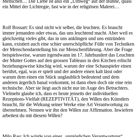
Menschen… Die Liebe ist also ein „Umweg“ auf der Bühne, quasi
ein Mittel der Lichtregie, fast wie in der religiösen Malerei…
Rolf Bossart: Es sind nicht wir selber, die leuchten. Es braucht
immer jemanden oder etwas, das uns leuchtend macht. Aber weil es
gleichzeitig vieles gibt, das in uns anklingen und uns entzünden
kann, existiert auch eine schier unerschöpfliche Fülle von Techniken
der Menschendarstellung bis zur Menschenführung. Aber die Frage
beispielsweise, warum irgendwann im 17. Jahrhundert das Leuchten
der Mutter Gottes auf den grossen Tableaus in den Kirchen erlischt
beziehungsweise kitschig wird, warum der eine Schauspieler einen
berührt, egal, was er spielt und der andere einen kalt lässt oder
warum dem einen ein Stück unglaublich bedeutend und dem
anderen ärgerlich banal vorkommt, ist dann eben doch nie eine rein
technische. Aber sie liegt auch nicht nur im Auge des Betrachters.
Vielmehr glaube ich, dass es heute jenseits der individuellen
Rezeptions-Vielfalt (REZEPTIVITÄT), den Willen des Künstlers
braucht, für die Wirkung seiner Werke eine Art Verantwortung zu
übernehmen. Nennen wir ihn den Willen zur Affirmation. Inwiefern
arbeitest du mit diesem Willen?
Milo Rau: Ich würde von einer „unmöglichen Verantwortung“