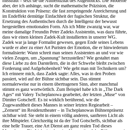
misstraut – setzt sie die Authentizität des Augenblicks. Die Moderne
aber, der ich anhänge, sucht die mathematische Präzision, die
Konstruktion von Präsenz: die fast zerspringende Anreicherung und
im Endeffekt demütige Einfachheit der fugischen Struktur, die
Ersetzung des Authentischen durch die Intelligenz der bewusst
hergestellten emotionalen Form. Als ich Mitte zwanzig war, war
meine damalige Freundin Peter Zadeks Assistentin, was dazu führte,
dass wir einen kleinen Zadek-Kult installierten in unserer WG.
Zadek war ja lange Formalist gewesen, gegen Ende seines Lebens
wurde er aber zu einer Art Puristen der Emotion, die er hinwiederum
formalisierte: Wann schreit man seinen Assistenten an und vor wie
vielen Zeugen, um „Spannung“ herzustellen? Wie gestaltet man
diese Liebe zu den Darstellern, die in der Schwebe bleibt zwischen
Forderung und Aufgehobenheit? Wie geht man mit Technikern um?
Ich erinnere mich, dass Zadek sagte: Alles, was in den Proben
passiert, wird auf der Bühne sichtbar sein. Das stimmt
normalerweise nur in einem übertragenen Sinn, aber manchmal
stimmt es ganz wortwörtlich. Zum Beispiel habe ich in „The Dark
Ages“ mit Valery Tscheplanowa gearbeitet, der letzten „Muse“ von
Dimiter Gotscheff. Es ist wirklich berührend, wie die
Zugewandtheit dieses Mannes in seiner letzten Regiearbeit –
„Zement“ im Residenztheater – in Tscheplanowas Bühnenpräsenz
sichtbar wird: Sie steht in einem völlig anderen, sanfteren Licht als
ihre Mitspieler. Gleichzeitig ist da der Tod Gotscheffs, sichtbar als
eine helle Trauer, eine Art Dienst am ganz realen Tod dieses