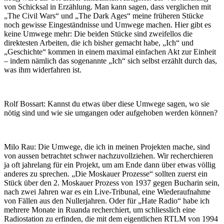
von Schicksal in Erzählung. Man kann sagen, dass verglichen mit
„The Civil Wars“ und „The Dark Ages“ meine früheren Stücke
noch gewisse Eingeständnisse und Umwege machen. Hier gibt es
keine Umwege mehr: Die beiden Stücke sind zweifellos die
direktesten Arbeiten, die ich bisher gemacht habe, „Ich“ und
„Geschichte“ kommen in einem maximal einfachen Akt zur Einheit
– indem nämlich das sogenannte „Ich“ sich selbst erzählt durch das,
was ihm widerfahren ist.
Rolf Bossart: Kannst du etwas über diese Umwege sagen, wo sie
nötig sind und wie sie umgangen oder aufgehoben werden können?
Milo Rau: Die Umwege, die ich in meinen Projekten mache, sind
von aussen betrachtet schwer nachzuvollziehen. Wir recherchieren
ja oft jahrelang für ein Projekt, um am Ende dann über etwas völlig
anderes zu sprechen. „Die Moskauer Prozesse“ sollten zuerst ein
Stück über den 2. Moskauer Prozess von 1937 gegen Bucharin sein,
nach zwei Jahren war es ein Live-Tribunal, eine Wiederaufnahme
von Fällen aus den Nullerjahren. Oder für „Hate Radio“ habe ich
mehrere Monate in Ruanda recherchiert, um schliesslich eine
Radiostation zu erfinden, die mit dem eigentlichen RTLM von 1994