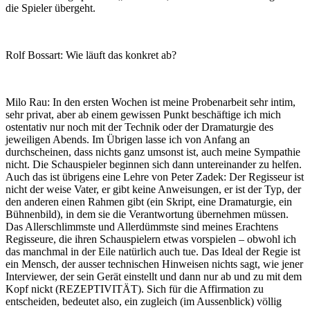
die Spieler übergeht.
Rolf Bossart: Wie läuft das konkret ab?
Milo Rau: In den ersten Wochen ist meine Probenarbeit sehr intim,
sehr privat, aber ab einem gewissen Punkt beschäftige ich mich
ostentativ nur noch mit der Technik oder der Dramaturgie des
jeweiligen Abends. Im Übrigen lasse ich von Anfang an
durchscheinen, dass nichts ganz umsonst ist, auch meine Sympathie
nicht. Die Schauspieler beginnen sich dann untereinander zu helfen.
Auch das ist übrigens eine Lehre von Peter Zadek: Der Regisseur ist
nicht der weise Vater, er gibt keine Anweisungen, er ist der Typ, der
den anderen einen Rahmen gibt (ein Skript, eine Dramaturgie, ein
Bühnenbild), in dem sie die Verantwortung übernehmen müssen.
Das Allerschlimmste und Allerdümmste sind meines Erachtens
Regisseure, die ihren Schauspielern etwas vorspielen – obwohl ich
das manchmal in der Eile natürlich auch tue. Das Ideal der Regie ist
ein Mensch, der ausser technischen Hinweisen nichts sagt, wie jener
Interviewer, der sein Gerät einstellt und dann nur ab und zu mit dem
Kopf nickt (REZEPTIVITÄT). Sich für die Affirmation zu
entscheiden, bedeutet also, ein zugleich (im Aussenblick) völlig