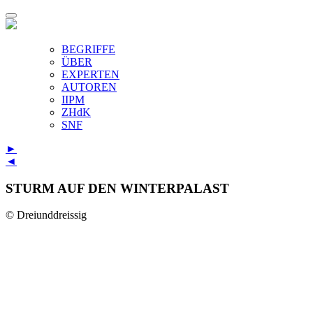
BEGRIFFE
ÜBER
EXPERTEN
AUTOREN
IIPM
ZHdK
SNF
►
◄
STURM AUF DEN WINTERPALAST
© Dreiunddreissig