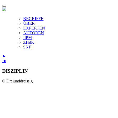
BEGRIFFE
ÜBER
EXPERTEN
AUTOREN
IIPM
ZHdK
SNF
►
◄
DISZIPLIN
© Dreiunddreissig