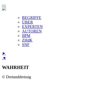
BEGRIFFE
ÜBER
EXPERTEN
AUTOREN
IIPM
ZHdK
SNF
►
◄
WAHRHEIT
© Dreiunddreissig